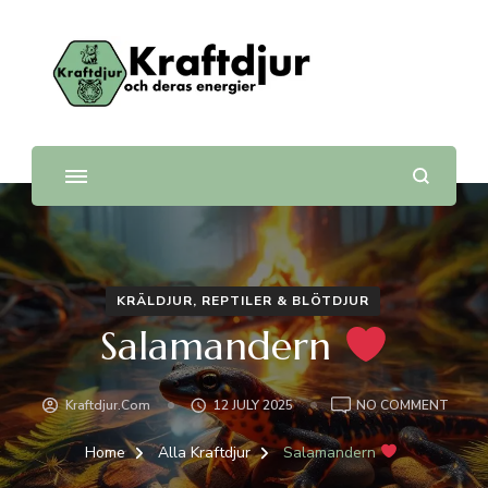
Kraftdjur
och deras energier
KRÄLDJUR, REPTILER & BLÖTDJUR
Salamandern
ON
Kraftdjur.com
12 JULY 2025
NO COMMENT
SALA
Home
Alla Kraftdjur
Salamandern