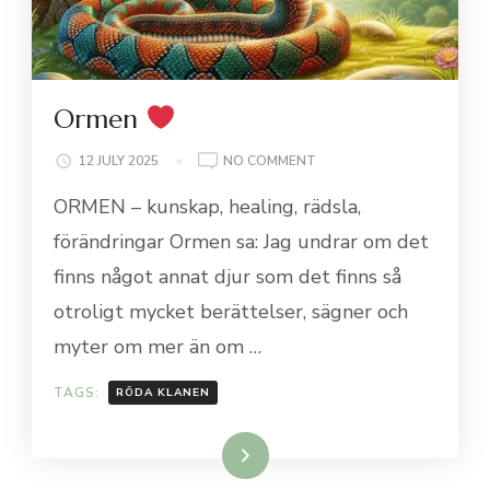
Ormen
ON
12 JULY 2025
NO COMMENT
ORMEN
ORMEN – kunskap, healing, rädsla,
förändringar Ormen sa: Jag undrar om det
finns något annat djur som det finns så
otroligt mycket berättelser, sägner och
myter om mer än om …
TAGS:
RÖDA KLANEN
Läs mer…