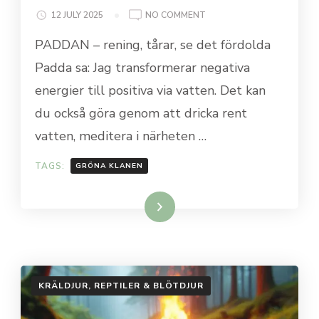
ON
12 JULY 2025
NO COMMENT
PADDAN
PADDAN – rening, tårar, se det fördolda
Padda sa: Jag transformerar negativa
energier till positiva via vatten. Det kan
du också göra genom att dricka rent
vatten, meditera i närheten …
TAGS:
GRÖNA KLANEN
Läs mer…
KRÄLDJUR, REPTILER & BLÖTDJUR