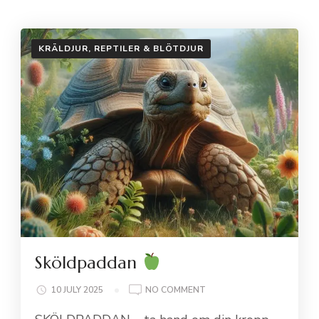
KRÄLDJUR, REPTILER & BLÖTDJUR
Sköldpaddan
ON
10 JULY 2025
NO COMMENT
SKÖLDPADDAN