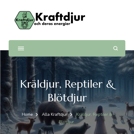
Kraftdjur
och deras energier
Kräldjur, Reptiler &
Blötdjur
Home
Alla Kraftdjur
Kräldjur, Reptiler &
Blötdjur