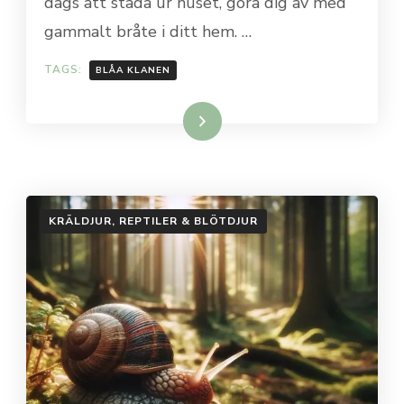
dags att städa ur huset, göra dig av med
gammalt bråte i ditt hem. …
TAGS:
BLÅA KLANEN
Läs mer…
KRÄLDJUR, REPTILER & BLÖTDJUR