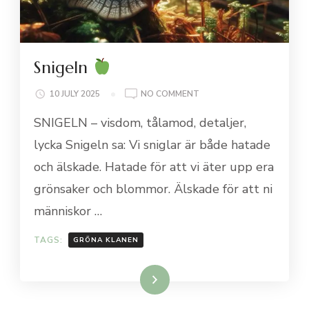
Snigeln
ON
10 JULY 2025
NO COMMENT
SNIGELN
SNIGELN – visdom, tålamod, detaljer,
lycka Snigeln sa: Vi sniglar är både hatade
och älskade. Hatade för att vi äter upp era
grönsaker och blommor. Älskade för att ni
människor …
TAGS:
GRÖNA KLANEN
Läs mer…