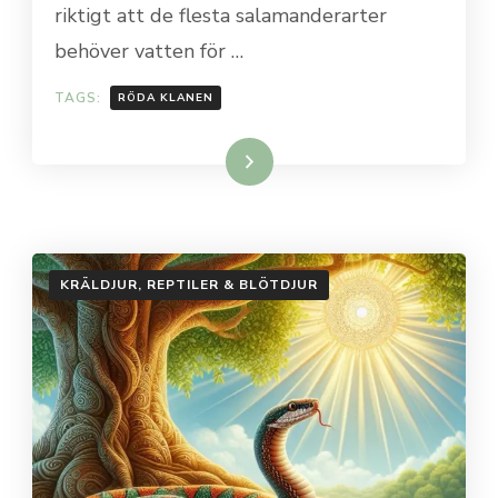
riktigt att de flesta salamanderarter
behöver vatten för …
TAGS:
RÖDA KLANEN
Läs mer…
KRÄLDJUR, REPTILER & BLÖTDJUR