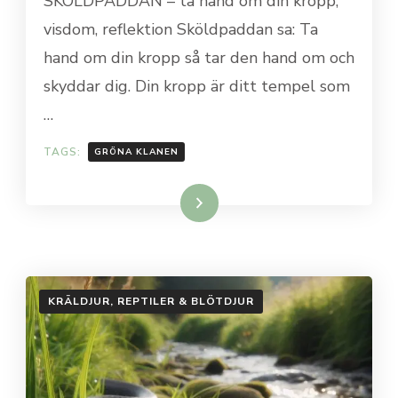
SKÖLDPADDAN – ta hand om din kropp,
visdom, reflektion Sköldpaddan sa: Ta
hand om din kropp så tar den hand om och
skyddar dig. Din kropp är ditt tempel som
…
TAGS:
GRÖNA KLANEN
Läs mer…
KRÄLDJUR, REPTILER & BLÖTDJUR