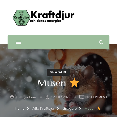
Kraftdjur
och deras energier
GNAGARE
Musen
ON
Kraftdjur.com
12 JULY 2025
NO COMMENT
MUSE
Home
Alla Kraftdjur
Gnagare
Musen