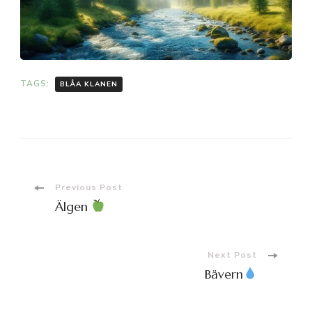
TAGS:
BLÅA KLANEN
Post
Previous Post
Älgen
Navigation
Next Post
Bävern