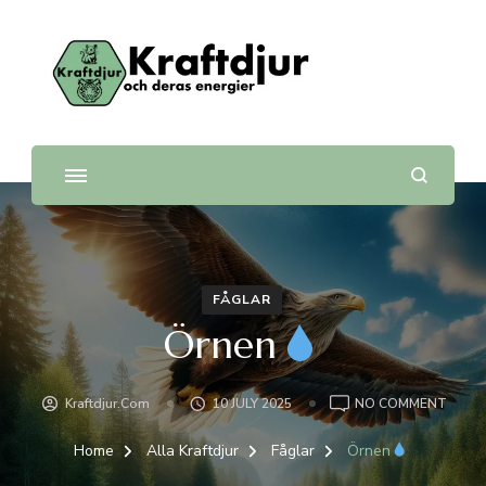
Kraftdjur
och deras energier
FÅGLAR
Örnen
ON
Kraftdjur.com
10 JULY 2025
NO COMMENT
ÖRNE
Home
Alla Kraftdjur
Fåglar
Örnen