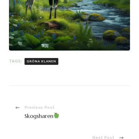
TAGS:
GRÖNA KLANEN
Post
Previous Post
Skogsharen
Navigation
Next Post