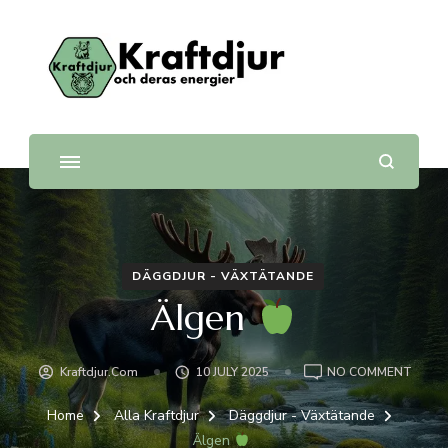
Kraftdjur
och deras energier
DÄGGDJUR - VÄXTÄTANDE
Älgen
ON
Kraftdjur.com
10 JULY 2025
NO COMMENT
ÄLGE
Home
Alla Kraftdjur
Däggdjur - Växtätande
Älgen