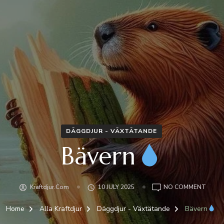
DÄGGDJUR - VÄXTÄTANDE
Bävern
ON
Kraftdjur.com
10 JULY 2025
NO COMMENT
BÄVE
Home
Alla Kraftdjur
Däggdjur - Växtätande
Bävern