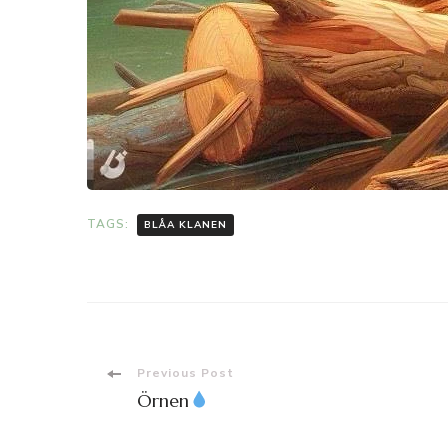
TAGS:
BLÅA KLANEN
Post
Previous Post
Örnen
Navigation