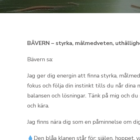
BÄVERN – styrka, målmedveten, uthålligh
Bävern sa:
Jag ger dig energin att finna styrka, målmed
fokus och följa din instinkt tills du når din
balansen och lösningar. Tänk på mig och du 
och kära.
Jag finns nära dig som en påminnelse om dig 
Den blåa klanen står för: själen, hoppet, vat