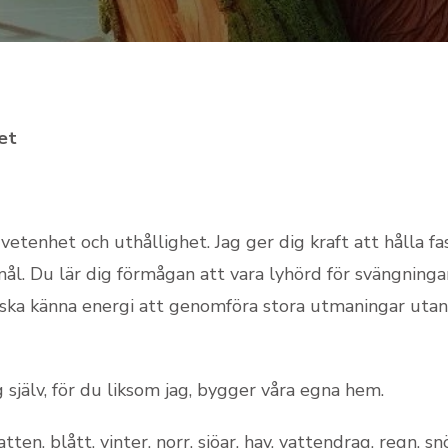
et
vetenhet och uthållighet. Jag ger dig kraft att hålla fa
a mål. Du lär dig förmågan att vara lyhörd för svängninga
ska känna energi att genomföra stora utmaningar utan a
själv, för du liksom jag, bygger våra egna hem.
ten, blått, vinter, norr, sjöar, hav, vattendrag, regn, snö, 