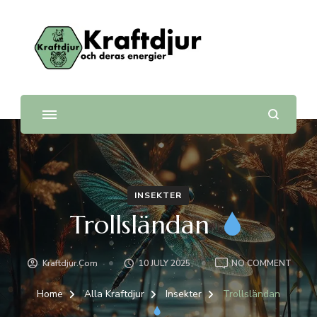
Kraftdjur
och deras energier
INSEKTER
Trollsländan
ON
Kraftdjur.com
10 JULY 2025
NO COMMENT
TROL
Home
Alla Kraftdjur
Insekter
Trollsländan