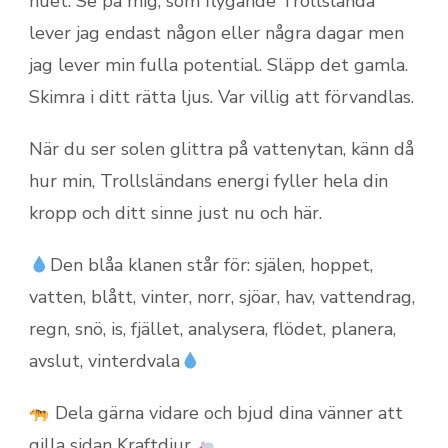
nuet. Se på mig, som flygande Trollslända
lever jag endast någon eller några dagar men
jag lever min fulla potential. Släpp det gamla.
Skimra i ditt rätta ljus. Var villig att förvandlas.
När du ser solen glittra på vattenytan, känn då
hur min, Trollsländans energi fyller hela din
kropp och ditt sinne just nu och här.
Den blåa klanen står för: själen, hoppet,
vatten, blått, vinter, norr, sjöar, hav, vattendrag,
regn, snö, is, fjället, analysera, flödet, planera,
avslut, vinterdvala
Dela gärna vidare och bjud dina vänner att
gilla sidan Kraftdjur