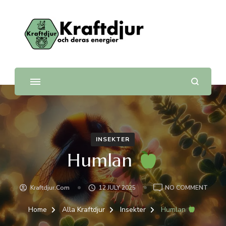
Kraftdjur
och deras energier
INSEKTER
Humlan
ON
Kraftdjur.com
12 JULY 2025
NO COMMENT
HUML
Home
Alla Kraftdjur
Insekter
Humlan